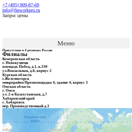
+7 (495) 909-87-69
info@finworkpro.ru
Запрос цены
Меню
Присутствие в 4 регионах России
Филиалы
Кемеровская область
г. Новокузнецк
площадь Побед, д.1, к.330
ул.Вокзальная, д.6, корпус 2
Курская область
г.Железногорск
микрорайон Промплощадка 4, здание 4, корпус 3
Омская область
г. Омск
ул. 2-я Казахстанская, д.7
Хабаровский край
г. Хабаровск
пер. Производственный д.3